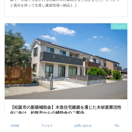
と責任を持って生産し建築現場へ納品 […]
ニュース
【松阪市の新築補助金】木造住宅建築を通じた木材産業活性
化に向け、松阪市からの補助金のご案内
2025年4月4日
HOME
アクセス
お問い合わせ
TEL
【令和7年度松阪の木を使用した新築木造住宅への支援】三重県松阪市