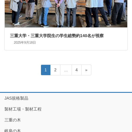
三重大学・三重大学院生の学生総勢約140名が視察
2025年9月18日
投
ペ
ペ
ペ
1
2
…
4
»
稿
ー
ー
ー
ジ
ジ
ジ
の
ペ
JAS規格製品
ー
製材工場・製材工程
ジ
送
三重の木
り
岐阜の木