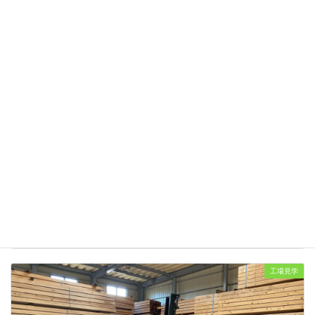
工場見学
総勢55名の日本林経協の方々の製材工場視察
2026年2月15日
工場見学