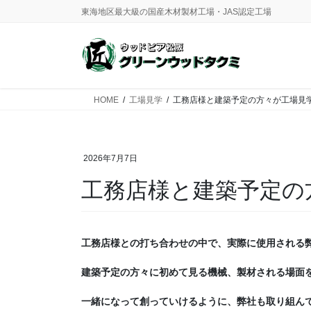
コ
ナ
東海地区最大級の国産木材製材工場・JAS認定工場
ン
ビ
テ
ゲ
ン
ー
ツ
シ
に
ョ
HOME
工場見学
工務店様と建築予定の方々が工場見
移
ン
動
に
移
動
2026年7月7日
工務店様と建築予定の
工務店様との打ち合わせの中で、実際に使用される弊
建築予定の方々に初めて見る機械、製材される場面を
一緒になって創っていけるように、弊社も取り組ん